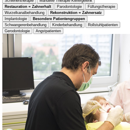
Schienentherapie
Manuelle Therapie Kiefergelenk
Restauration = Zahnerhalt
Parodontologie
Füllungstherapie
Wurzelkanalbehandlung
Rekonstruktion = Zahnersatz
Implantologie
Besondere Patientengruppen
Schwangerenbehandlung
Kinderbehandlung
Rollstuhlpatienten
Gerodontologie
Angstpatienten