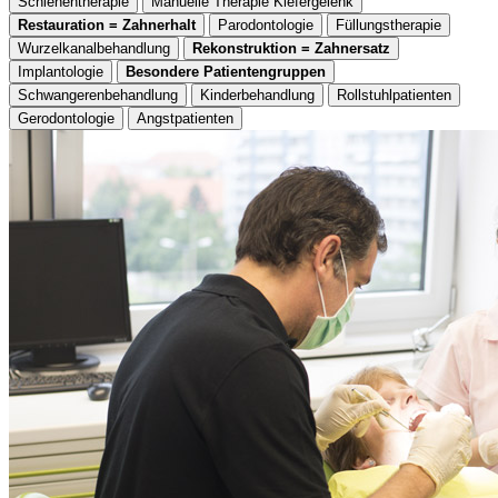
Schienentherapie
Manuelle Therapie Kiefergelenk
Restauration = Zahnerhalt
Parodontologie
Füllungstherapie
Wurzelkanalbehandlung
Rekonstruktion = Zahnersatz
Implantologie
Besondere Patientengruppen
Schwangerenbehandlung
Kinderbehandlung
Rollstuhlpatienten
Gerodontologie
Angstpatienten