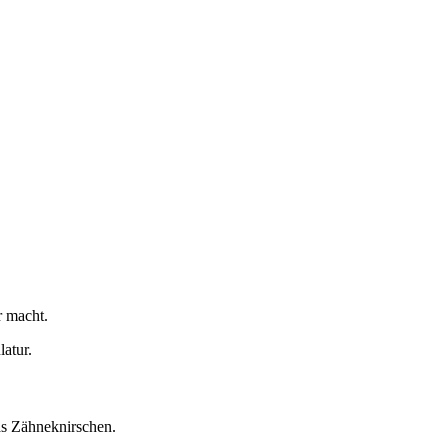
r macht.
atur.
as Zähneknirschen.