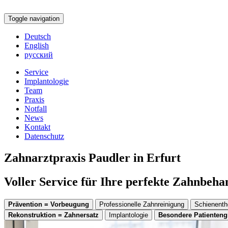
Toggle navigation
Deutsch
English
русский
Service
Implantologie
Team
Praxis
Notfall
News
Kontakt
Datenschutz
Zahnarztpraxis Paudler in Erfurt
Voller Service für Ihre perfekte Zahnbeh
Prävention = Vorbeugung
Professionelle Zahnreinigung
Schienenth
Rekonstruktion = Zahnersatz
Implantologie
Besondere Patienten