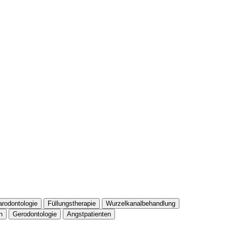
arodontologie
Füllungstherapie
Wurzelkanalbehandlung
n
Gerodontologie
Angstpatienten