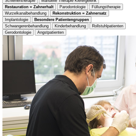
Schienentherapie
Manuelle Therapie Kiefergelenk
Restauration = Zahnerhalt
Parodontologie
Füllungstherapie
Wurzelkanalbehandlung
Rekonstruktion = Zahnersatz
Implantologie
Besondere Patientengruppen
Schwangerenbehandlung
Kinderbehandlung
Rollstuhlpatienten
Gerodontologie
Angstpatienten