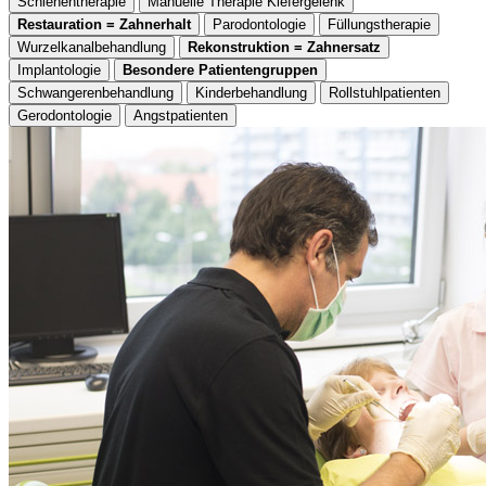
Schienentherapie
Manuelle Therapie Kiefergelenk
Restauration = Zahnerhalt
Parodontologie
Füllungstherapie
Wurzelkanalbehandlung
Rekonstruktion = Zahnersatz
Implantologie
Besondere Patientengruppen
Schwangerenbehandlung
Kinderbehandlung
Rollstuhlpatienten
Gerodontologie
Angstpatienten