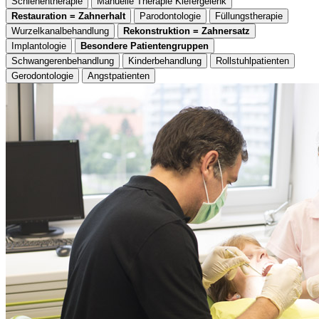
Schienentherapie
Manuelle Therapie Kiefergelenk
Restauration = Zahnerhalt
Parodontologie
Füllungstherapie
Wurzelkanalbehandlung
Rekonstruktion = Zahnersatz
Implantologie
Besondere Patientengruppen
Schwangerenbehandlung
Kinderbehandlung
Rollstuhlpatienten
Gerodontologie
Angstpatienten