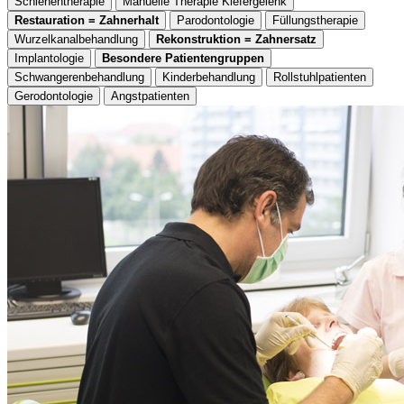
Schienentherapie
Manuelle Therapie Kiefergelenk
Restauration = Zahnerhalt
Parodontologie
Füllungstherapie
Wurzelkanalbehandlung
Rekonstruktion = Zahnersatz
Implantologie
Besondere Patientengruppen
Schwangerenbehandlung
Kinderbehandlung
Rollstuhlpatienten
Gerodontologie
Angstpatienten