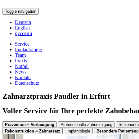
Toggle navigation
Deutsch
English
русский
Service
Implantologie
Team
Praxis
Notfall
News
Kontakt
Datenschutz
Zahnarztpraxis Paudler in Erfurt
Voller Service für Ihre perfekte Zahnbeh
Prävention = Vorbeugung
Professionelle Zahnreinigung
Schienenth
Rekonstruktion = Zahnersatz
Implantologie
Besondere Patienten