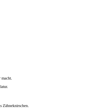
r macht.
atur.
as Zähneknirschen.