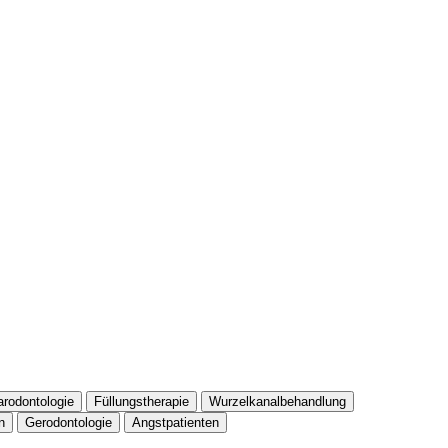
arodontologie
Füllungstherapie
Wurzelkanalbehandlung
n
Gerodontologie
Angstpatienten