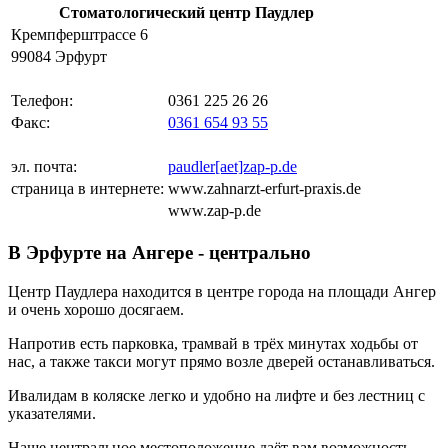
Стоматологический центр Паудлер
Кремпферштрассе 6
99084 Эрфурт
Телефон:
0361 225 26 26
Факс:
0361 654 93 55
эл. почта:
paudler[aet]zap-p.de
страница в интернете:
www.zahnarzt-erfurt-praxis.de
www.zap-p.de
В Эрфурте на Ангере - центрально
Центр Паудлера находится в центре города на площади Ангер
и очень хорошо досягаем.
Напротив есть парковка, трамвай в трёх минутах ходьбы от
нас, а также такси могут прямо возле дверей останавливаться.
Ивалидам в коляске легко и удобно на лифте и без лестниц с
указателями.
Наше центральное местоположение даёт вам возможность